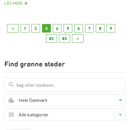
LÆS MERE
...
<
1
2
3
4
5
6
7
8
9
82
83
>
Find grønne steder
Hele Danmark
Alle kategorier