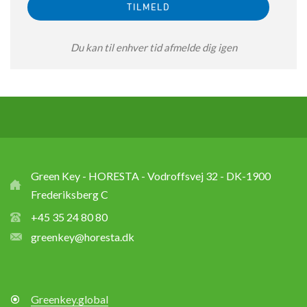
Du kan til enhver tid afmelde dig igen
Green Key - HORESTA - Vodroffsvej 32 - DK-1900
Frederiksberg C
+45 35 24 80 80
greenkey@horesta.dk
Greenkey.global