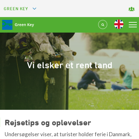
GREEN KEY
GREETS
GREEN RESTAURANT
GREEN SPORT FACILITY
Vi elsker et rent land
GREEN TOURISM ORGANIZATION
GREEN CAMPING
GREEN ATTRACTION
Rejsetips og oplevelser
Undersøgelser viser, at turister holder ferie i Danmark,