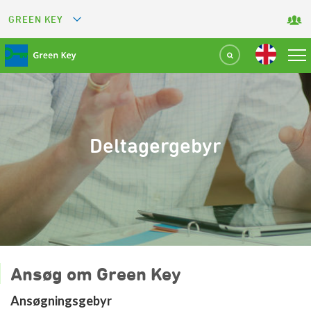
GREEN KEY
GREETS
GREEN RESTAURANT
GREEN SPORT FACILITY
Deltagergebyr
GREEN TOURISM ORGANIZATION
GREEN CAMPING
GREEN ATTRACTION
Ansøg om Green Key
Ansøgningsgebyr