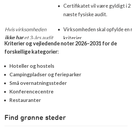
Certifikatet vil være gyldigt i 2 
næste fysiske audit.
Hvis virksomheden
Virksomheden skal opfylde en 
ikke har
et 3‑års audit
kriterier.
Kriterier og vejledende noter 2026–2031 for de
i overgangsperioden...
Der gennemføres et digitalt au
forskellige kategorier:
valideres og certificeres af cer
Certifikatet vil være gyldigt i 1 
Hoteller og hostels
fysiske audit gennemføres. Her
Campingpladser og ferieparker
certificeringen være gyldig i 2 å
Små overnatningssteder
Konferencecentre
Restauranter
Find grønne steder