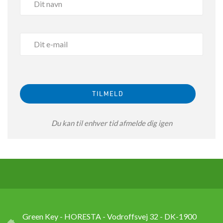
Du kan til enhver tid afmelde dig igen
Green Key - HORESTA - Vodroffsvej 32 - DK-1900