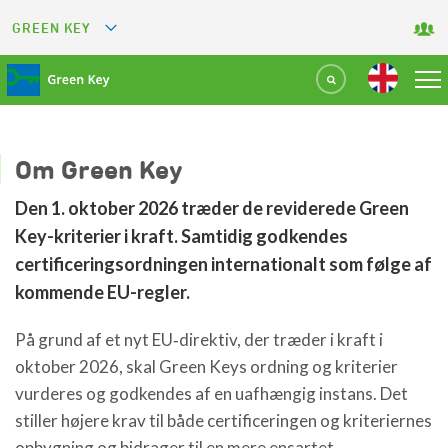
GREEN KEY
GREETS
GREEN RESTAURANT
GREEN SPORT FACILITY
Om Green Key
Den 1. oktober 2026 træder de reviderede Green
GREEN TOURISM ORGANIZATION
Key-kriterier i kraft. Samtidig godkendes
certificeringsordningen internationalt som følge af
GREEN CAMPING
kommende EU-regler.
GREEN ATTRACTION
På grund af et nyt EU‑direktiv, der træder i kraft i
oktober 2026, skal Green Keys ordning og kriterier
vurderes og godkendes af en uafhængig instans. Det
stiller højere krav til både certificeringen og kriteriernes
opbygning og bidrager til en mere ensartet,