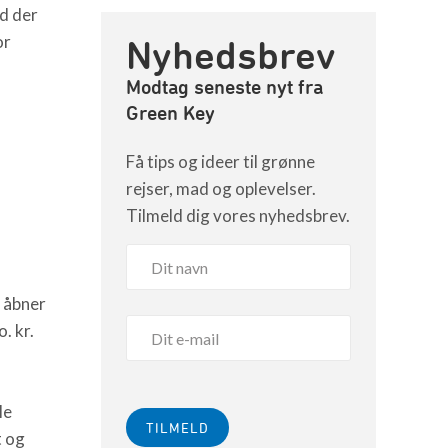
ad der
or
Nyhedsbrev
Modtag seneste nyt fra
Green Key
Få tips og ideer til grønne
rejser, mad og oplevelser.
Tilmeld dig vores nyhedsbrev.
 åbner
. kr.
le
t og