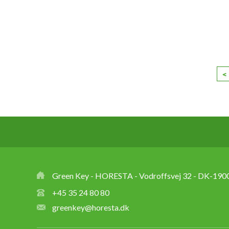
<
Green Key - HORESTA - Vodroffsvej 32 - DK-1900
+45 35 24 80 80
greenkey@horesta.dk