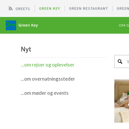
GREEN KEY
GREEN RESTAURANT
GREEN
GREETS
OM G
Nyt
...om rejser og oplevelser
...om overnatningssteder
...om møder og events