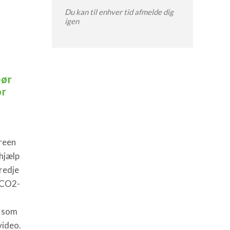
Du kan til enhver tid afmelde dig
igen
bør
or
Green
hjælp
redje
 CO2-
, som
video.