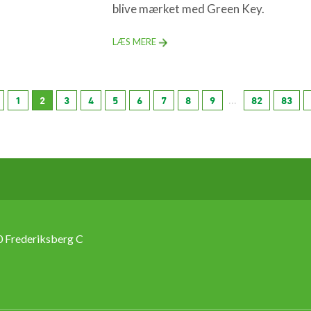
blive mærket med Green Key.
LÆS MERE
...
1
2
3
4
5
6
7
8
9
82
83
 Frederiksberg C