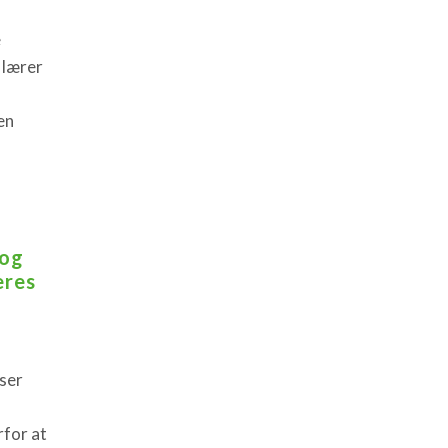
e
 lærer
en
 og
eres
ser
for at