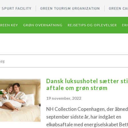
 SPORT FACILITY
GREEN TOURISM ORGANIZATION
GREEN CA
REEN KEY
GRØN OVERNATNING
REJSETIPS OG OPLEVELSER
ER
Dansk luksushotel sætter sti
aftale om grøn strøm
19 november, 2022
NH Collection Copenhagen, der åbnede
september sidste år, har indgået en
elkøbsaftale med energiselskabet Bet