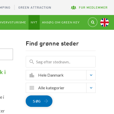
MPING
GREEN ATTRACTION
FOR MEDLEMMER
HVERVSTURISME
NYT
ANSØG OM GREEN KEY
Find grønne steder
k i
Hele Danmark
Alle kategorier
 i
SØG
ter