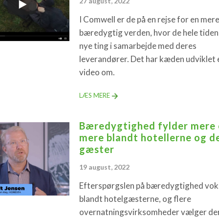
27 august, 2022
I Comwell er de på en rejse for en mer
bæredygtig verden, hvor de hele tiden
nye ting i samarbejde med deres
leverandører. Det har kæden udviklet 
video om.
LÆS MERE
Bæredygtighed fylder mere
mere blandt hotellerne og d
gæster
19 august, 2022
Efterspørgslen på bæredygtighed vok
blandt hotelgæsterne, og flere
overnatningsvirksomheder vælger der