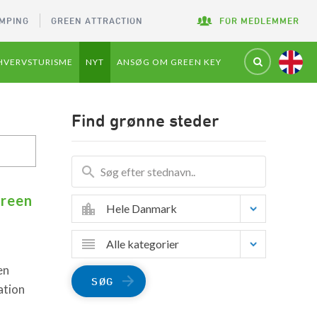
MPING
GREEN ATTRACTION
FOR MEDLEMMER
HVERVSTURISME
NYT
ANSØG OM GREEN KEY
Find grønne steder
Green
Hele Danmark
Alle kategorier
en
SØG
ation