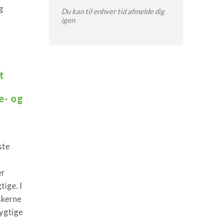
g
Du kan til enhver tid afmelde dig
igen
t
e- og
ste
er
ige. I
skerne
ygtige