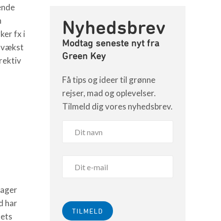
ende
n
Nyhedsbrev
er fx i
Modtag seneste nyt fra
g vækst
Green Key
rektiv
Få tips og ideer til grønne
rejser, mad og oplevelser.
Tilmeld dig vores nyhedsbrev.
tager
d har
dets