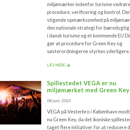
miljømærker indenfor turisme vedrør
procedure, verificering og kontrol. De
stigende opmærksomhed på miljømærk
den nationale strategi for bæredygti
i dansk turisme og et kommende EU Di
gør at procedure for Green Key og
søsterordningerne styrkes yderligere.
LÆS MERE
Spillestedet VEGA er nu
miljømærket med Green Key
08 juni, 2023
VEGA på Vesterbro i København mod
nu Green Key, da det ikoniske spilleste
taget flere initiativer for at reducere 