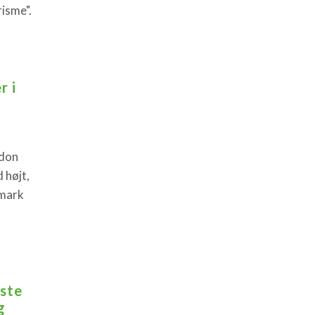
isme".
r i
ndon
 højt,
nmark
ste
g