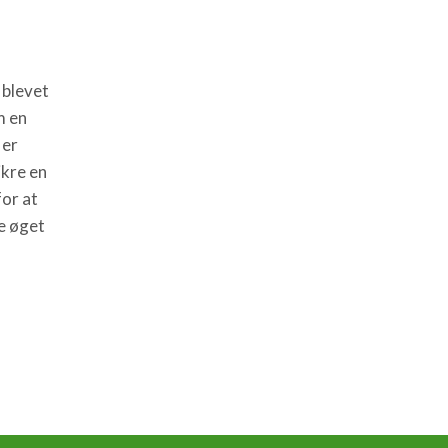
 blevet
m en
 er
ikre en
or at
e øget