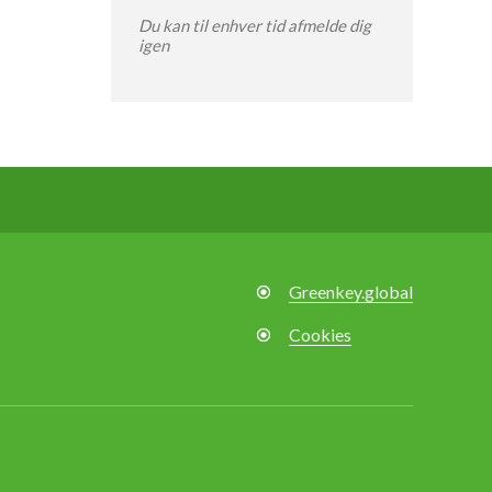
Du kan til enhver tid afmelde dig
igen
Greenkey.global
Cookies