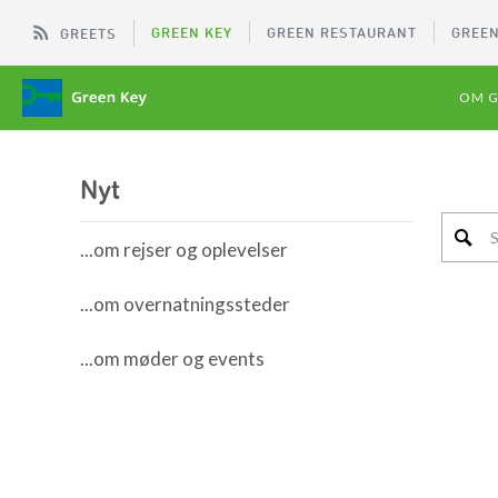
GREEN KEY
GREEN RESTAURANT
GREEN
GREETS
OM G
Nyt
...om rejser og oplevelser
...om overnatningssteder
...om møder og events