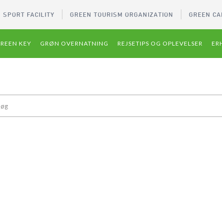
 SPORT FACILITY
GREEN TOURISM ORGANIZATION
GREEN CA
REEN KEY
GRØN OVERNATNING
REJSETIPS OG OPLEVELSER
ER