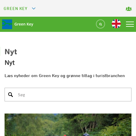
GREEN KEY
GREETS
GREEN RESTAURANT
GREEN SPORT FACILITY
Nyt
Nyt
GREEN TOURISM ORGANIZATION
Læs nyheder om Green Key og grønne tiltag i turistbranchen
GREEN CAMPING
GREEN ATTRACTION