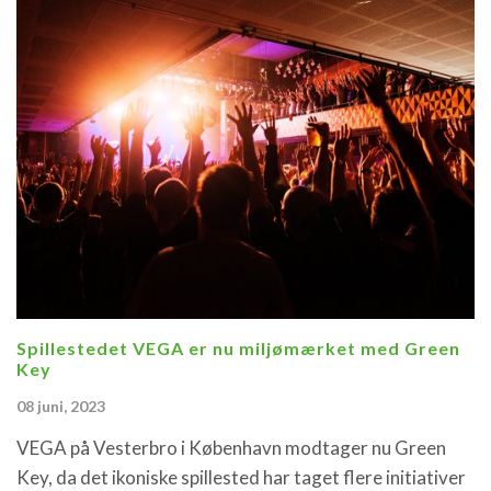
Spillestedet VEGA er nu miljømærket med Green
Key
08 juni, 2023
VEGA på Vesterbro i København modtager nu Green
Key, da det ikoniske spillested har taget flere initiativer