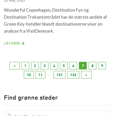
22 maj, 2023
Wonderful Copenhagen, Destination Fyn og
Destination Trekantområdet har de største andele af
Green Key-hoteller blandt destinationerne viser en
analyse fra VisitDenmark.
LÆS MERE
<
1
2
3
4
5
6
7
8
9
...
10
11
131
132
>
Find grønne steder