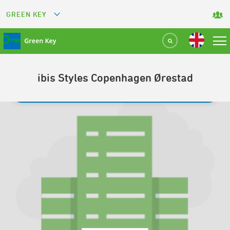
GREEN KEY
GREETS
GREEN RESTAURANT
ibis Styles Copenhagen Ørestad
GREEN SPORT FACILITY
TILBAGE TIL SØGNING
GREEN TOURISM ORGANIZATION
GREEN CAMPING
GREEN ATTRACTION