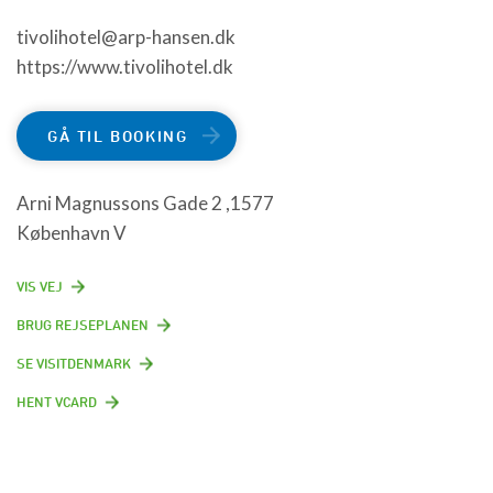
tivolihotel@arp-hansen.dk
https://www.tivolihotel.dk
GÅ TIL BOOKING
Arni Magnussons Gade 2 ,1577
København V
VIS VEJ
BRUG REJSEPLANEN
SE VISITDENMARK
HENT VCARD