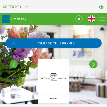
GREEN KEY
GREETS
GREEN RESTAURANT
GREEN SPORT FACILITY
TILBAGE TIL SØGNING
GREEN TOURISM ORGANIZATION
GREEN CAMPING
GREEN ATTRACTION
HOTEL