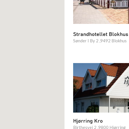
Strandhotellet Blokhus
Sønder I By 2 ,9492 Blokhus
Hjørring Kro
Birthesvej 2 ,9800 Hjørring