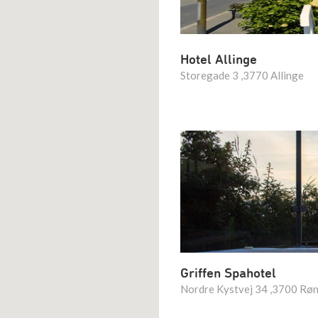
Hotel Allinge
Storegade 3 ,3770 Allinge
Griffen Spahotel
Nordre Kystvej 34 ,3700 Rø