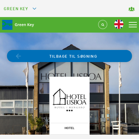
GREEN KEY
GREETS
GREEN RESTAURANT
GREEN SPORT FACILITY
TILBAGE TIL SØGNING
GREEN TOURISM ORGANIZATION
GREEN CAMPING
GREEN ATTRACTION
HOTEL