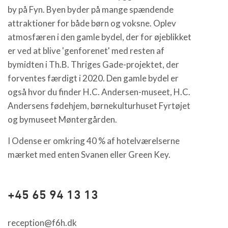
by på Fyn. Byen byder på mange spændende
attraktioner for både børn og voksne. Oplev
atmosfæren i den gamle bydel, der for øjeblikket
er ved at blive 'genforenet' med resten af
bymidten i Th.B. Thriges Gade-projektet, der
forventes færdigt i 2020. Den gamle bydel er
også hvor du finder H.C. Andersen-museet, H.C.
Andersens fødehjem, børnekulturhuset Fyrtøjet
og bymuseet Møntergården.
I Odense er omkring 40 % af hotelværelserne
mærket med enten Svanen eller Green Key.
+45 65 94 13 13
reception@f6h.dk