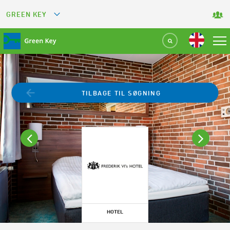
GREEN KEY
GREETS
GREEN RESTAURANT
GREEN SPORT FACILITY
TILBAGE TIL SØGNING
GREEN TOURISM ORGANIZATION
GREEN CAMPING
GREEN ATTRACTION
HOTEL