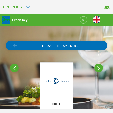
GREEN KEY
GREETS
GREEN RESTAURANT
GREEN SPORT FACILITY
TILBAGE TIL SØGNING
GREEN TOURISM ORGANIZATION
GREEN CAMPING
GREEN ATTRACTION
HOTEL